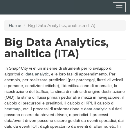
Skip
Togg
to
navig
main
content
Home
Big Data Analytics, analitica (ITA)
Big Data Analytics,
analitica (ITA)
In Snap4City vi e' un insieme di strumenti per lo sviluppo di
algoritmi di
data analytic
, e le loro fasi di apprendimento. Per
esempio, per realizzare predizioni (per parcheggi, flussi di veicoli
e persone, condizioni critiche), l’identificazione di anomalie, la
ricostruzione del traffico, la stima di matrici di origine destinazione
(O/D), la stima di flussi primari pedonali e mezzi in navigazione, il
calcolo di precursori e predittori, il calcolo di
KPI
, il calsolo di
heatmap
, etc. I processi di traformazione e
data analytic
sui dati
possono essere data/event driven, o periodici. I processi
data/event driven possono essere guidati da eventi sporadici, dai
dati, da eventi IOT, dagli operatori o da eventi di allarme, etc. In