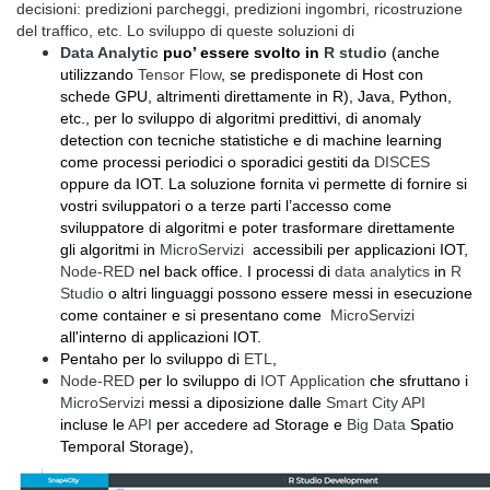
decisioni: predizioni parcheggi, predizioni ingombri, ricostruzione
del traffico, etc. Lo sviluppo di queste soluzioni di
Data Analytic
puo’ essere svolto in
R studio
(anche
utilizzando
Tensor Flow
, se predisponete di Host con
schede GPU, altrimenti direttamente in R), Java, Python,
etc., per lo sviluppo di algoritmi predittivi, di anomaly
detection con tecniche statistiche e di machine learning
come processi periodici o sporadici gestiti da
DISCES
oppure da IOT. La soluzione fornita vi permette di fornire si
vostri sviluppatori o a terze parti l’accesso come
sviluppatore di algoritmi e poter trasformare direttamente
gli algoritmi in
MicroServizi
accessibili per applicazioni IOT,
Node-RED
nel back office. I processi di
data analytics
in
R
Studio
o altri linguaggi possono essere messi in esecuzione
come container e si presentano come
MicroServizi
all'interno di applicazioni IOT.
Pentaho per lo sviluppo di
ETL
,
Node-RED
per lo sviluppo di
IOT Application
che sfruttano i
MicroServizi
messi a diposizione dalle
Smart City API
incluse le
API
per accedere ad Storage e
Big Data
Spatio
Temporal Storage),