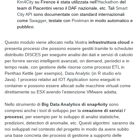
Km4City
su Firenze è stata utilizzata nell’
Hackathon
del
team di Piacentini verso il DAF nazionale, etc.
Tali
Smart
City API
sono documentate con standard internazionali
come
Swagger
, testate con
Postman
in modo automatico e
pubblico.
Questo modulo viene allocato nella Vostra
infrastruttura cloud
e
presenta processi che possono essere gestiti tramite lo
scheduler
distribuito
DISCES
per eseguire analisi dei dati e servizi di calcolo
per fornire servizi intelligenti avanzati, on demand, periodici e in
tempo reale, con gestione delle risorse come processi
ETL
in
Penthao Kettle (per esempio),
Data Analytic
(in
R studio
e/o
Java). I processi relativi ad
IOT Application
sono eseguiti in
container e possono essere allocati sulle macchine virtuali come
direttamente su ESX avendo l’estenzione VMware adatta.
Nello strumento di
Big Data
Analytics
di snap4city
sono
compresi anche i tool di sviluppo per la
creazione di servizi /
processi
, per esempio per lo sviluppo di analisi statistiche,
predizioni, detection di anomalie, etc. Questi algoritmi saranno da
noi sviluppati nel contesto del progetto in modo da avere subito
una base concreta dei processi di gestione a supporto delle