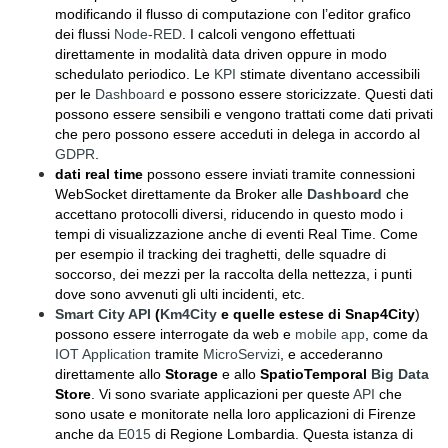
modificando il flusso di computazione con l’editor grafico
dei flussi
Node-RED
. I calcoli vengono effettuati
direttamente in modalità data driven oppure in modo
schedulato periodico. Le
KPI
stimate diventano accessibili
per le
Dashboard
e possono essere storicizzate. Questi dati
possono essere sensibili e vengono trattati come dati privati
che pero possono essere acceduti in delega in accordo al
GDPR
.
dati real time
possono essere inviati tramite connessioni
WebSocket direttamente da Broker alle
Dashboard
che
accettano protocolli diversi, riducendo in questo modo i
tempi di visualizzazione anche di eventi Real Time. Come
per esempio il tracking dei traghetti, delle squadre di
soccorso, dei mezzi per la raccolta della nettezza, i punti
dove sono avvenuti gli ulti incidenti, etc.
Smart City API
(
Km4City
e quelle estese di Snap4City
)
possono essere interrogate da web e
mobile app
, come da
IOT Application
tramite
MicroServizi
, e accederanno
direttamente allo
Storage
e allo
SpatioTemporal
Big Data
Store
. Vi sono svariate applicazioni per queste
API
che
sono usate e monitorate nella loro applicazioni di Firenze
anche da
E015
di Regione Lombardia. Questa istanza di