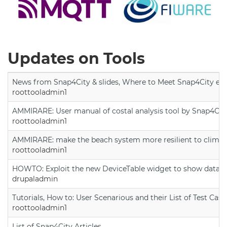
Updates on Tools
News from Snap4City & slides, Where to Meet Snap4City exp
roottooladmin1
AMMIRARE: User manual of costal analysis tool by Snap4Cit
roottooladmin1
AMMIRARE: make the beach system more resilient to climate
roottooladmin1
HOWTO: Exploit the new DeviceTable widget to show data on
drupaladmin
Tutorials, How to: User Scenarious and their List of Test Case
roottooladmin1
List of Snap4City Articles