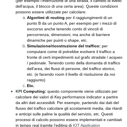
(per esempio l’interruzione di una strada, il cambio di livello
dell’acqua, il blocco di una certa area). Queste condizioni
possono essere utilizzate per calcolare:
Algoritmi di routing
per il raggiungimenti di un
punto B da un punto A, per esempio per i mezzi di
soccorso anche tenendo conto di vincoli di
percorrenza, dimensioni, ma anche di barriere
dinamiche per puinti o shape, etc.
Simulazione/ricostruzione del traffico:
per
computare come di potrebbe evolvere il traffico a
fronte di certi impedimenti sul grafo stradale / acqueo
/ pedonale. Tenendo conto della domanda di traffico
dell’area, dei flussi di persone, del traffico storico,
etc. (e facendo room il livello di risoluzione da noi
raggiunto)
Etc.
KPI
Computing:
questo componente viene utilizzato per
calcolare dei valori di Key performance indicator a partire
da altri dati accessibili. Per esempio, partendo dai dati del
flusso del traffico calcolare gli scostamenti media, dai ritardi
e anticipi sulle paline la qualità del servizio, etc.
Questi
processi di calcolo possono essere implementati e cambiati
in tempo real tramite l’editing di
IOT Application