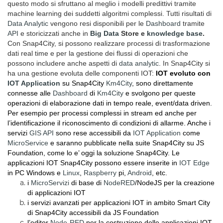
questo modo si sfruttano al meglio i modelli predittivi tramite
machine learning dei suddetti algoritmi complessi. Tutti risultati di
Data Analytic
vengono resi disponibili per le
Dashboard
tramite
API
e storicizzati anche in
Big Data
Store e
knowledge base
.
Con Snap4City, si possono realizzare processi di trasformazione
dati real time e per la gestione dei flussi di operazioni che
possono includere anche aspetti di
data analytic
. In Snap4City si
ha una gestione evoluta delle componenti IOT:
IOT evoluto con
IOT Application
su Snap4City
Km4City
, sono direttamente
connesse alle
Dashboard
di
Km4City
e svolgono per queste
operazioni di elaborazione dati in tempo reale, event/data driven.
Per esempio per processi complessi in stream ed anche per
l’identificazione il riconoscimento di condizioni di allarme. Anche i
servizi
GIS
API
sono rese accessibili da
IOT Application
come
MicroService
e saranno pubblicate nella suite Snap4City su JS
Foundation, come lo e’ oggi la soluzione Snap4City. Le
applicazioni IOT Snap4City possono essere inserite in
IOT Edge
in PC Windows e
Linux
,
Raspberry
pi,
Android
, etc.
i
MicroServizi
di base di
NodeRED
/NodeJS per la creazione
di applicazioni IOT
i servizi avanzati per applicazioni IOT in ambito Smart City
di Snap4City accessibili da JS Foundation
l’editor
Node-RED
per la costruzione delle applicazioni IOT,