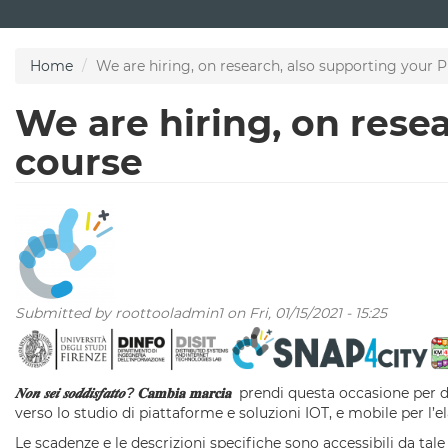
Skip
to
main
Home
We are hiring, on research, also supporting your 
content
We are hiring, on rese
course
Submitted by
roottooladmin1
on Fri, 01/15/2021 - 15:25
𝑵𝒐𝒏 𝒔𝒆𝒊 𝒔𝒐𝒅𝒅𝒊𝒔𝒇𝒂𝒕𝒕𝒐? 𝐂𝐚𝐦𝐛𝐢𝐚 𝐦𝐚𝐫𝐜𝐢𝐚
prendi questa occasione per di
verso lo studio di piattaforme e soluzioni IOT, e mobile per l’
Le scadenze e le descrizioni specifiche sono accessibili da tal