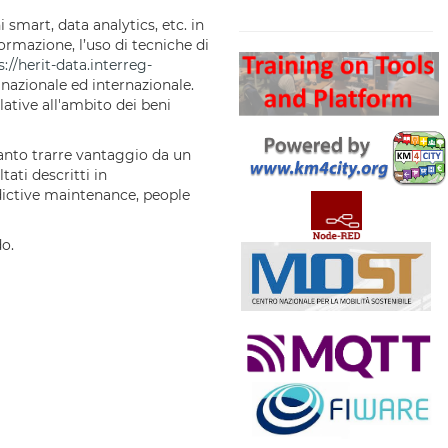
Search
i smart, data analytics, etc. in
ormazione, l’uso di tecniche di
s://herit-data.interreg-
, nazionale ed internazionale.
lative all'ambito dei beni
anto trarre vantaggio da un
tati descritti in
edictive maintenance, people
do.