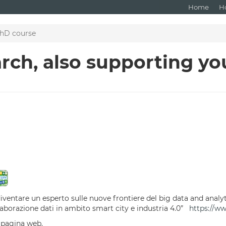
Home
H
PhD course
arch, also supporting y
ventare un esperto sulle nuove frontiere del big data and analyti
elaborazione dati in ambito smart city e industria 4.0”
https://w
e pagina web.