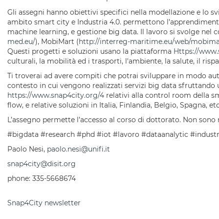
Gli assegni hanno obiettivi specifici nella modellazione e lo svi
ambito smart city e Industria 4.0. permettono l’apprendimento d
machine learning, e gestione big data. Il lavoro si svolge nel 
med.eu/
), MobiMart (
http://interreg-maritime.eu/web/mobima
Questi progetti e soluzioni usano la piattaforma
Https://www.
culturali, la mobilità ed i trasporti, l'ambiente, la salute, il ri
Ti troverai ad avere compiti che potrai sviluppare in modo a
contesto in cui vengono realizzati servizi big data sfruttando un
https://www.snap4city.org/4
relativi alla control room della 
flow, e relative soluzioni in Italia, Finlandia, Belgio, Spagna, et
L’assegno permette l’accesso al corso di dottorato. Non sono ri
#bigdata #research #phd #iot #lavoro #dataanalytic #indust
Paolo Nesi,
paolo.nesi@unifi.it
snap4city@disit.org
phone: 335-5668674
Snap4City newsletter