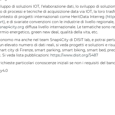
luppo di soluzioni IOT, l’elaborazione dati, lo sviluppo di soluzion
i processi e tecniche di acquisizione data via IOT, la loro trasf
contesto di progetti internazionali come HeritData Interreg (
http
rt
), e di svariate convenzioni con le industrie di livello regionale
snap4city.org
diffusa livello internazionale. Le tematiche sono re
sparmio energetico, green new deal, qualità della vita, etc.
utonomo ma anche nel team Snap4City di DISIT lab, e potrai pert
 elevato numero di dati reali, si veda progetti e soluzioni e risul
smart city di Firenze, smart parking, smart biking, smart bed, pr
c. Si veda lista pubblicazioni:
https://www.disit.org/5487
chieste particolari conoscenze iniziali se non i requisiti del ban
ry4.0