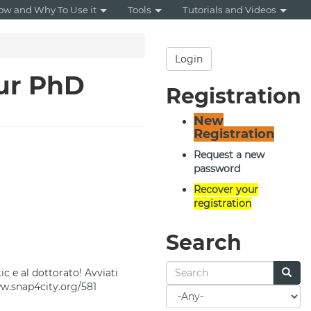
ow and Why To Use it
Tools
Tutorials and Videos
Login
our PhD
Registration
New
Registration
Request a new
password
Recover your
registration
Search
c e al dottorato! Avviati
ww.snap4city.org/581
Search
for